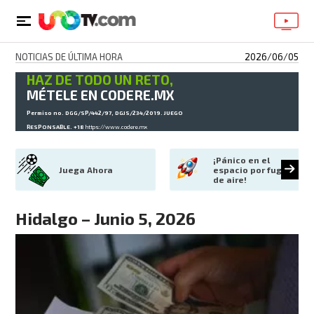
NOTICIAS DE ÚLTIMA HORA
2026/06/05
HAZ DE TODO UN RETO,
MÉTELE EN CODERE.MX
Permiso no. DGG/SP/442/97, DGJS/234/2019. JUEGO
RESPONSABLE. +18
https://www.codere.mx
¡Pánico en el 
Juega Ahora
espacio por fuga 
de aire!
Hidalgo – Junio 5, 2026