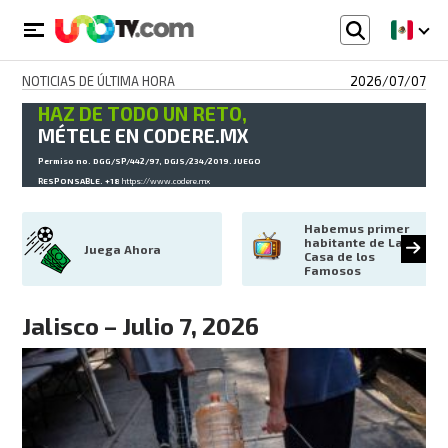
NOTICIAS DE ÚLTIMA HORA
2026/07/07
HAZ DE TODO UN RETO,
MÉTELE EN CODERE.MX
Permiso no. DGG/SP/442/97, DGJS/234/2019. JUEGO
RESPONSABLE. +18
https://www.codere.mx
Habemus primer 
habitante de La 
Juega Ahora
Casa de los 
Famosos
Jalisco – Julio 7, 2026