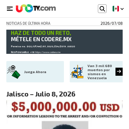
NOTICIAS DE ÚLTIMA HORA
2026/07/08
HAZ DE TODO UN RETO,
MÉTELE EN CODERE.MX
Permiso no. DGG/SP/442/97, DGJS/234/2019. JUEGO
RESPONSABLE. +18
https://www.codere.mx
Van 3 mil 680 
muertos por 
Juega Ahora
sismos en 
Venezuela
Jalisco – Julio 8, 2026