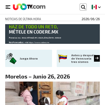
NOTICIAS DE ÚLTIMA HORA
2026/06/26
HAZ DE TODO UN RETO,
MÉTELE EN CODERE.MX
Permiso no. DGG/SP/442/97, DGJS/234/2019. JUEGO
RESPONSABLE. +18
https://www.codere.mx
Antes y después 
Juega Ahora
de Venezuela 
tras sismos
Morelos – Junio 26, 2026