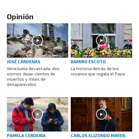
Opinión
JOSÉ CÁRDENAS
RAMIRO ESCOTO
Venezuela devastada: dos
La historia detrás de los
sismos dejan cientos de
rosarios que regala el Papa
muertos y miles de
desaparecidos
PAMELA CERDEIRA
CARLOS ELIZONDO MAYER-