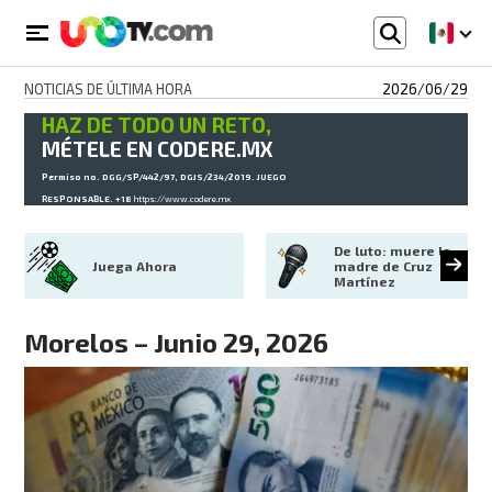
NOTICIAS DE ÚLTIMA HORA
2026/06/29
HAZ DE TODO UN RETO,
MÉTELE EN CODERE.MX
Permiso no. DGG/SP/442/97, DGJS/234/2019. JUEGO
RESPONSABLE. +18
https://www.codere.mx
De luto: muere la 
Juega Ahora
madre de Cruz 
Martínez
Morelos – Junio 29, 2026