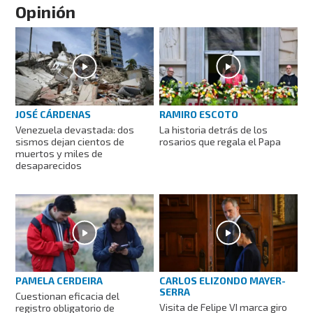
Opinión
JOSÉ CÁRDENAS
RAMIRO ESCOTO
Venezuela devastada: dos
La historia detrás de los
sismos dejan cientos de
rosarios que regala el Papa
muertos y miles de
desaparecidos
PAMELA CERDEIRA
CARLOS ELIZONDO MAYER-
SERRA
Cuestionan eficacia del
Visita de Felipe VI marca giro
registro obligatorio de