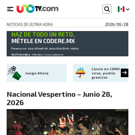
NOTICIAS DE ÚLTIMA HORA
2026/06/28
HAZ DE TODO UN RETO,
MÉTELE EN CODERE.MX
Permiso no. DGG/SP/442/97, DGJS/234/2019. JUEGO
RESPONSABLE. +18
https://www.codere.mx
Lluvia en CDMX no 
Juega Ahora
cesa, podría 
granizar.
Nacional Vespertino – Junio 28,
2026