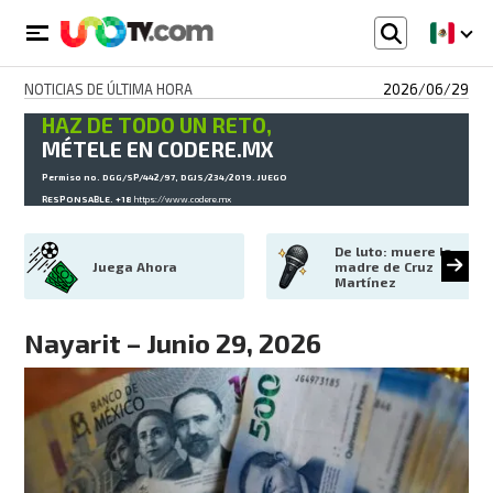
NOTICIAS DE ÚLTIMA HORA
2026/06/29
HAZ DE TODO UN RETO,
MÉTELE EN CODERE.MX
Permiso no. DGG/SP/442/97, DGJS/234/2019. JUEGO
RESPONSABLE. +18
https://www.codere.mx
De luto: muere la 
Juega Ahora
madre de Cruz 
Martínez
Nayarit – Junio 29, 2026