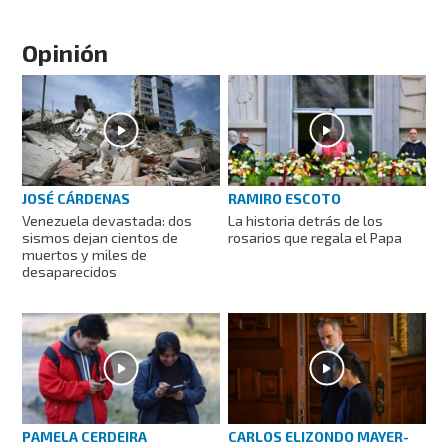
Opinión
JOSÉ CÁRDENAS
RAMIRO ESCOTO
Venezuela devastada: dos
La historia detrás de los
sismos dejan cientos de
rosarios que regala el Papa
muertos y miles de
desaparecidos
PAMELA CERDEIRA
CARLOS ELIZONDO MAYER-