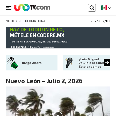
NOTICIAS DE ÚLTIMA HORA
2026/07/02
HAZ DE TODO UN RETO,
MÉTELE EN CODERE.MX
Permiso no. DGG/SP/442/97, DGJS/234/2019. JUEGO
RESPONSABLE. +18
https://www.codere.mx
¿Luis Miguel 
Juega Ahora
volvió a la CDMX? 
Esto sabemos
Nuevo León – Julio 2, 2026