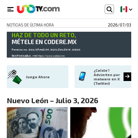
NOTICIAS DE ÚLTIMA HORA
2026/07/03
HAZ DE TODO UN RETO,
MÉTELE EN CODERE.MX
Permiso no. DGG/SP/442/97, DGJS/234/2019. JUEGO
RESPONSABLE. +18
https://www.codere.mx
¿Caíste? 
Advierten por 
Juega Ahora
malware en X 
(Twitter)
Nuevo León – Julio 3, 2026