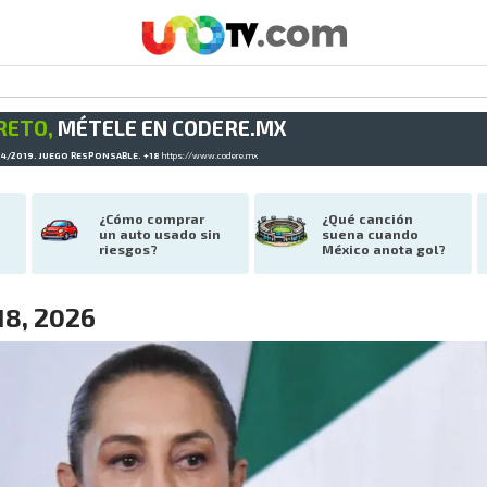
RETO,
MÉTELE EN CODERE.MX
34/2019. JUEGO RESPONSABLE. +18
https://www.codere.mx
¿Cómo comprar 
¿Qué canción 
un auto usado sin 
suena cuando 
riesgos?
México anota gol?
18, 2026