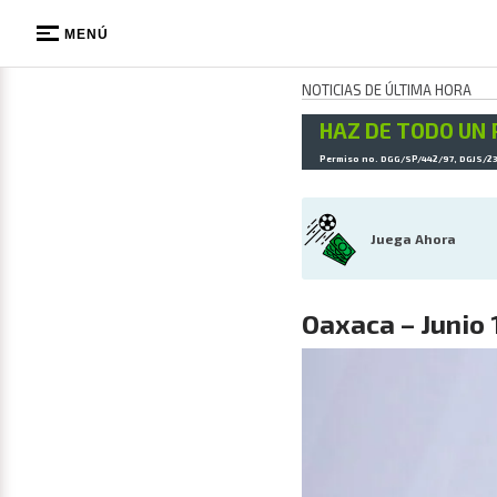
MENÚ
NOTICIAS DE ÚLTIMA HORA
HAZ DE TODO UN 
Permiso no. DGG/SP/442/97, DGJS/2
Juega Ahora
Oaxaca – Junio 