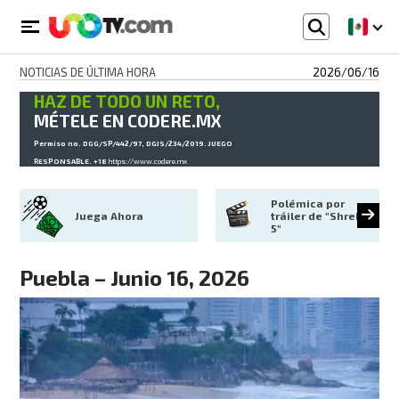
NOTICIAS DE ÚLTIMA HORA
2026/06/16
HAZ DE TODO UN RETO,
MÉTELE EN CODERE.MX
Permiso no. DGG/SP/442/97, DGJS/234/2019. JUEGO
RESPONSABLE. +18
https://www.codere.mx
Polémica por 
Juega Ahora
tráiler de "Shrek 
5"
Puebla – Junio 16, 2026