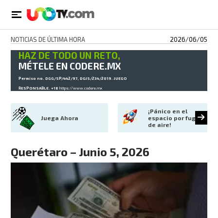
NOTICIAS DE ÚLTIMA HORA
2026/06/05
HAZ DE TODO UN RETO,
MÉTELE EN CODERE.MX
Permiso no. DGG/SP/442/97, DGJS/234/2019. JUEGO
RESPONSABLE. +18
https://www.codere.mx
¡Pánico en el 
Juega Ahora
espacio por fuga 
de aire!
Querétaro – Junio 5, 2026