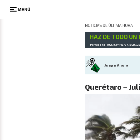
MENÚ
NOTICIAS DE ÚLTIMA HORA
HAZ DE TODO UN 
Permiso no. DGG/SP/442/97, DGJS/2
Juega Ahora
Querétaro – Jul