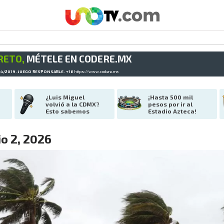
RETO,
MÉTELE EN CODERE.MX
34/2019. JUEGO RESPONSABLE. +18
https://www.codere.mx
¿Luis Miguel 
¡Hasta 500 mil 
volvió a la CDMX? 
pesos por ir al 
Esto sabemos
Estadio Azteca!
io 2, 2026