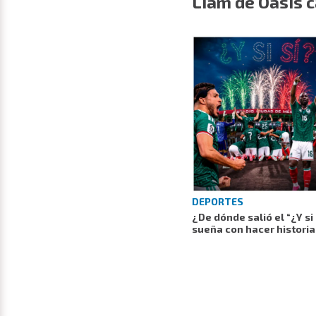
Liam de Oasis c
DEPORTES
¿De dónde salió el “¿Y si
sueña con hacer histori