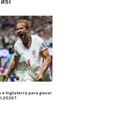
 así
o e Inglaterra para ganar
al 2026?