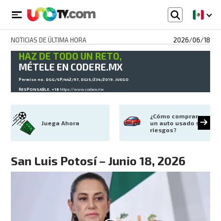
NOTICIAS DE ÚLTIMA HORA
2026/06/18
HAZ DE TODO UN RETO,
MÉTELE EN CODERE.MX
Permiso no. DGG/SP/442/97, DGJS/234/2019. JUEGO
RESPONSABLE. +18
https://www.codere.mx
¿Cómo comprar 
Juega Ahora
un auto usado sin 
riesgos?
San Luis Potosí – Junio 18, 2026