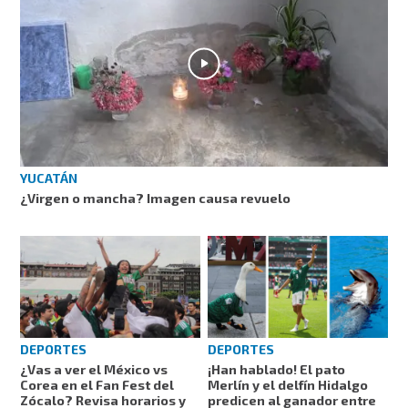
YUCATÁN
¿Virgen o mancha? Imagen causa revuelo
DEPORTES
DEPORTES
¿Vas a ver el México vs
¡Han hablado! El pato
Corea en el Fan Fest del
Merlín y el delfín Hidalgo
Zócalo? Revisa horarios y
predicen al ganador entre