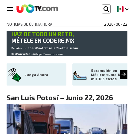
NOTICIAS DE ÚLTIMA HORA
2026/06/22
HAZ DE TODO UN RETO,
MÉTELE EN CODERE.MX
Permiso no. DGG/SP/442/97, DGJS/234/2019. JUEGO
RESPONSABLE. +18
https://www.codere.mx
Sarampión en 
Juega Ahora
México: suma 18 
mil 385 casos
San Luis Potosí – Junio 22, 2026