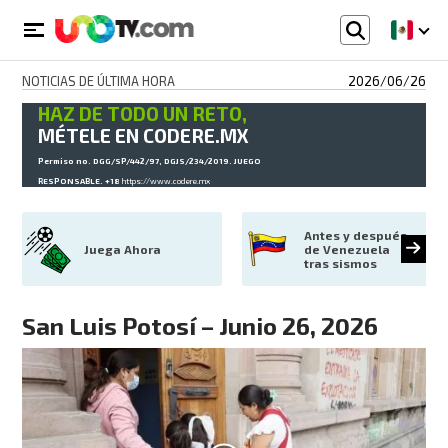
NOTICIAS DE ÚLTIMA HORA
2026/06/26
HAZ DE TODO UN RETO,
MÉTELE EN CODERE.MX
Permiso no. DGG/SP/442/97, DGJS/234/2019. JUEGO
RESPONSABLE. +18
https://www.codere.mx
Antes y después 
Juega Ahora
de Venezuela 
tras sismos
San Luis Potosí – Junio 26, 2026