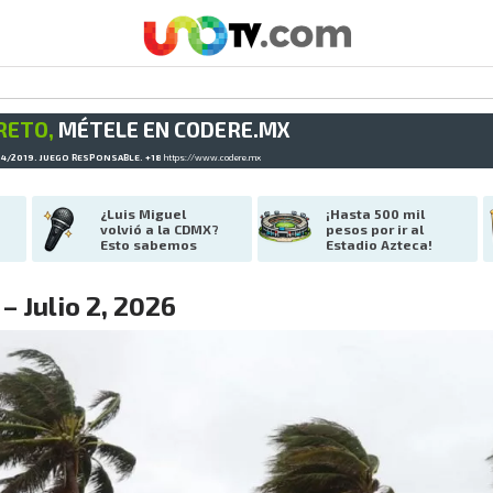
RETO,
MÉTELE EN CODERE.MX
34/2019. JUEGO RESPONSABLE. +18
https://www.codere.mx
¿Luis Miguel 
¡Hasta 500 mil 
volvió a la CDMX? 
pesos por ir al 
Esto sabemos
Estadio Azteca!
– Julio 2, 2026