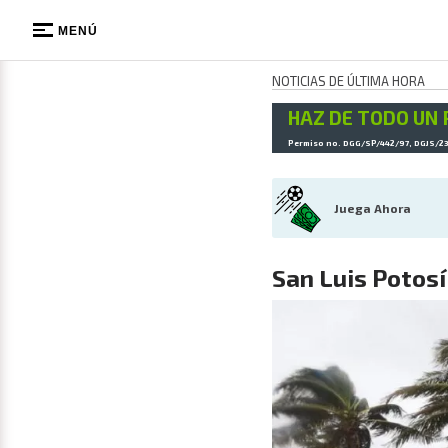
MENÚ
NOTICIAS DE ÚLTIMA HORA
HAZ DE TODO UN 
Permiso no. DGG/SP/442/97, DGJS/2
Juega Ahora
San Luis Potosí 