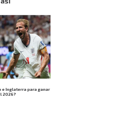
 así
o e Inglaterra para ganar
al 2026?