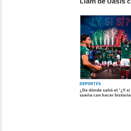
Liam de Oasis c
DEPORTES
¿De dónde salió el “¿Y si
sueña con hacer histori