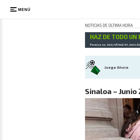
MENÚ
NOTICIAS DE ÚLTIMA HORA
HAZ DE TODO UN 
Permiso no. DGG/SP/442/97, DGJS/2
Juega Ahora
Sinaloa – Junio