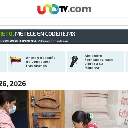
RETO,
MÉTELE EN CODERE.MX
34/2019. JUEGO RESPONSABLE. +18
https://www.codere.mx
Alejandro 
Antes y después 
Fernández hace 
de Venezuela 
vibrar a La 
tras sismos
Minerva
 26, 2026