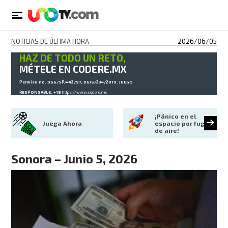
NOTICIAS DE ÚLTIMA HORA
2026/06/05
HAZ DE TODO UN RETO,
MÉTELE EN CODERE.MX
Permiso no. DGG/SP/442/97, DGJS/234/2019. JUEGO
RESPONSABLE. +18
https://www.codere.mx
¡Pánico en el 
Juega Ahora
espacio por fuga 
de aire!
Sonora – Junio 5, 2026