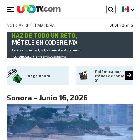
NOTICIAS DE ÚLTIMA HORA
2026/06/16
HAZ DE TODO UN RETO,
MÉTELE EN CODERE.MX
Permiso no. DGG/SP/442/97, DGJS/234/2019. JUEGO
RESPONSABLE. +18
https://www.codere.mx
Polémica por 
Juega Ahora
tráiler de "Shrek 
5"
Sonora – Junio 16, 2026