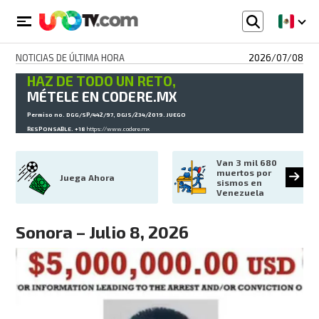
NOTICIAS DE ÚLTIMA HORA
2026/07/08
HAZ DE TODO UN RETO,
MÉTELE EN CODERE.MX
Permiso no. DGG/SP/442/97, DGJS/234/2019. JUEGO
RESPONSABLE. +18
https://www.codere.mx
Van 3 mil 680 
muertos por 
Juega Ahora
sismos en 
Venezuela
Sonora – Julio 8, 2026