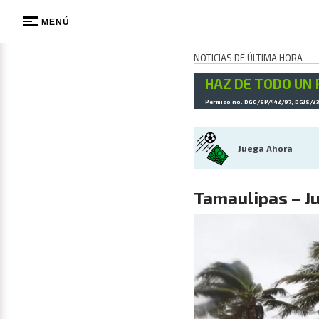
MENÚ
NOTICIAS DE ÚLTIMA HORA
HAZ DE TODO UN 
Permiso no. DGG/SP/442/97, DGJS/2
Juega Ahora
Tamaulipas – Ju