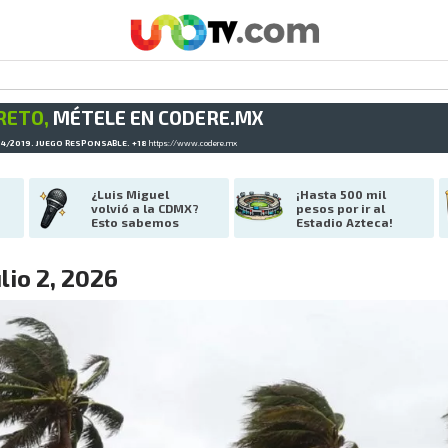
RETO,
MÉTELE EN CODERE.MX
34/2019. JUEGO RESPONSABLE. +18
https://www.codere.mx
¿Luis Miguel 
¡Hasta 500 mil 
volvió a la CDMX? 
pesos por ir al 
Esto sabemos
Estadio Azteca!
lio 2, 2026