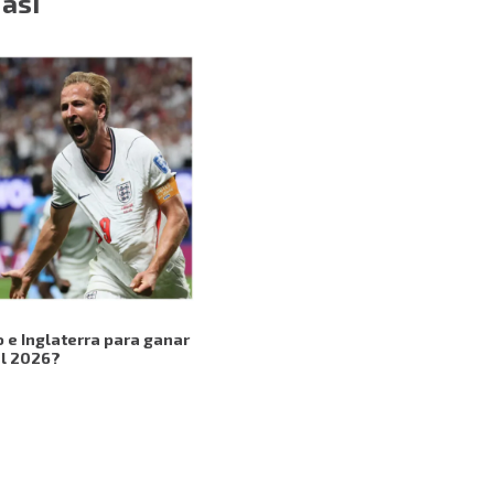
 así
o e Inglaterra para ganar
al 2026?