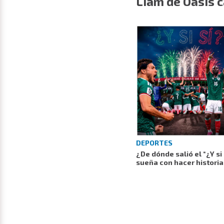
Liam de Oasis c
DEPORTES
¿De dónde salió el “¿Y si
sueña con hacer histori