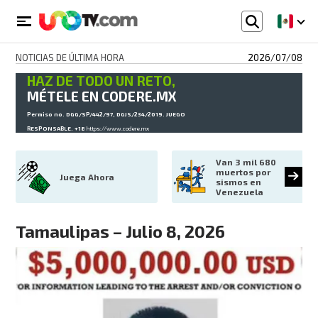
NOTICIAS DE ÚLTIMA HORA
2026/07/08
HAZ DE TODO UN RETO,
MÉTELE EN CODERE.MX
Permiso no. DGG/SP/442/97, DGJS/234/2019. JUEGO
RESPONSABLE. +18
https://www.codere.mx
Van 3 mil 680 
muertos por 
Juega Ahora
sismos en 
Venezuela
Tamaulipas – Julio 8, 2026