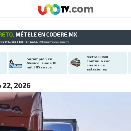
RETO,
MÉTELE EN CODERE.MX
34/2019. JUEGO RESPONSABLE. +18
https://www.codere.mx
Metro CDMX 
Sarampión en 
continúa con 
México: suma 18 
cierres de 
mil 385 casos
estaciones
o 22, 2026