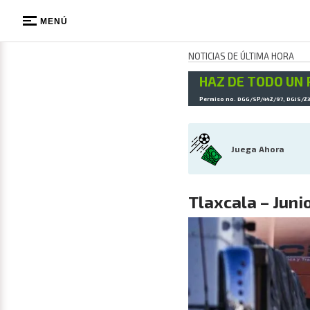
MENÚ
NOTICIAS DE ÚLTIMA HORA
HAZ DE TODO UN 
Permiso no. DGG/SP/442/97, DGJS/2
Juega Ahora
Tlaxcala – Juni