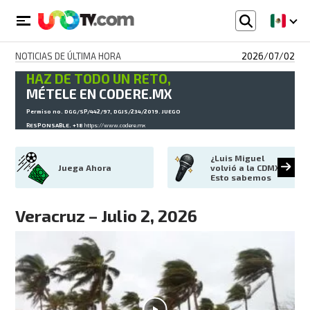
NOTICIAS DE ÚLTIMA HORA
2026/07/02
HAZ DE TODO UN RETO,
MÉTELE EN CODERE.MX
Permiso no. DGG/SP/442/97, DGJS/234/2019. JUEGO
RESPONSABLE. +18
https://www.codere.mx
¿Luis Miguel 
Juega Ahora
volvió a la CDMX? 
Esto sabemos
Veracruz – Julio 2, 2026