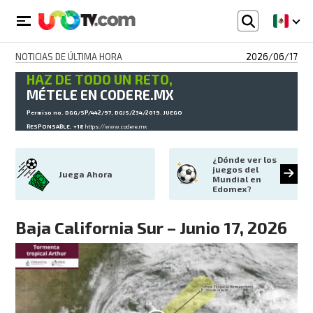
NOTICIAS DE ÚLTIMA HORA
2026/06/17
HAZ DE TODO UN RETO,
MÉTELE EN CODERE.MX
Permiso no. DGG/SP/442/97, DGJS/234/2019. JUEGO
RESPONSABLE. +18
https://www.codere.mx
¿Dónde ver los 
juegos del 
Juega Ahora
Mundial en 
Edomex?
Baja California Sur – Junio 17, 2026