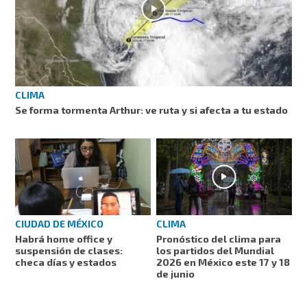
CLIMA
Se forma tormenta Arthur: ve ruta y si afecta a tu estado
CIUDAD DE MÉXICO
CLIMA
Habrá home office y
Pronóstico del clima para
suspensión de clases:
los partidos del Mundial
checa días y estados
2026 en México este 17 y 18
de junio