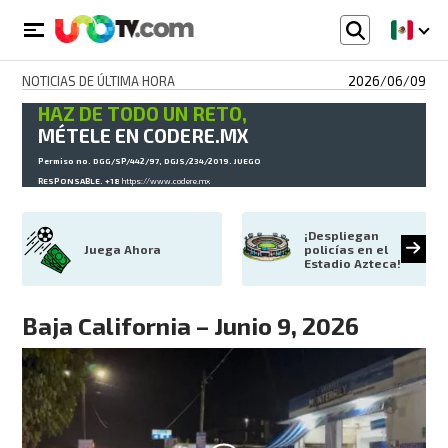
NOTICIAS DE ÚLTIMA HORA
2026/06/09
HAZ DE TODO UN RETO,
MÉTELE EN CODERE.MX
Permiso no. DGG/SP/442/97, DGJS/234/2019. JUEGO
RESPONSABLE. +18
https://www.codere.mx
¡Despliegan 
Juega Ahora
policías en el 
Estadio Azteca!
Baja California – Junio 9, 2026