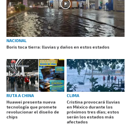
NACIONAL
Boris toca tierra: lluvias y daños en estos estados
RUTA A CHINA
CLIMA
Huawei presenta nueva
Cristina provocará lluvias
tecnología que promete
en México durante los
revolucionar el diseño de
próximos tres días; estos
chips
serán los estados más
afectados