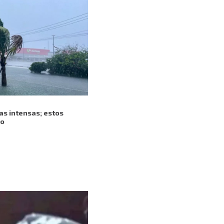
ias intensas; estos
go