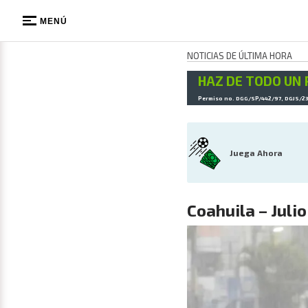
MENÚ
NOTICIAS DE ÚLTIMA HORA
HAZ DE TODO UN 
Permiso no. DGG/SP/442/97, DGJS/2
Juega Ahora
Coahuila – Julio