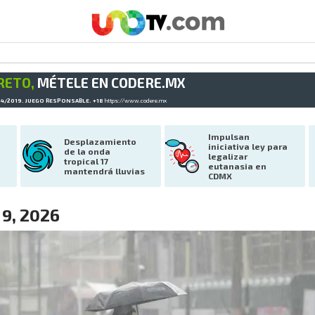
RETO,
MÉTELE EN CODERE.MX
34/2019. JUEGO RESPONSABLE. +18
https://www.codere.mx
Impulsan 
Desplazamiento 
iniciativa ley para 
de la onda 
legalizar 
tropical 17 
eutanasia en 
mantendrá lluvias
CDMX
 9, 2026