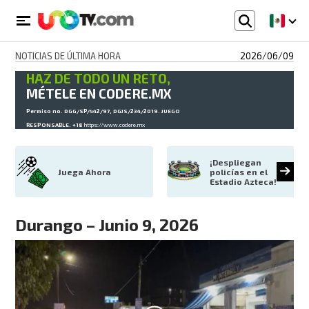
NOTICIAS DE ÚLTIMA HORA
2026/06/09
HAZ DE TODO UN RETO,
MÉTELE EN CODERE.MX
Permiso no. DGG/SP/442/97, DGJS/234/2019. JUEGO
RESPONSABLE. +18
https://www.codere.mx
¡Despliegan 
Juega Ahora
policías en el 
Estadio Azteca!
Durango – Junio 9, 2026