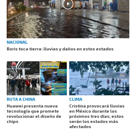
NACIONAL
Boris toca tierra: lluvias y daños en estos estados
RUTA A CHINA
CLIMA
Huawei presenta nueva
Cristina provocará lluvias
tecnología que promete
en México durante los
revolucionar el diseño de
próximos tres días; estos
chips
serán los estados más
afectados