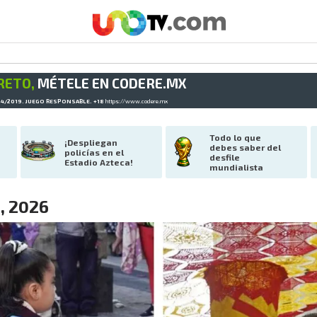
RETO,
MÉTELE EN CODERE.MX
34/2019. JUEGO RESPONSABLE. +18
https://www.codere.mx
Todo lo que 
¡Despliegan 
debes saber del 
policías en el 
desfile 
Estadio Azteca!
mundialista
9, 2026