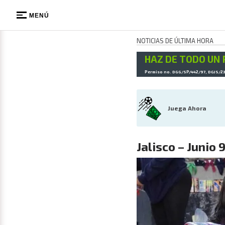
MENÚ
NOTICIAS DE ÚLTIMA HORA
HAZ DE TODO UN 
Permiso no. DGG/SP/442/97, DGJS/2
Juega Ahora
Jalisco – Junio 