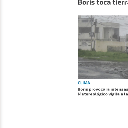
Boris toca tier
CLIMA
Boris provocará intensas
Metereológico vigila a la