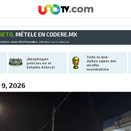
RETO,
MÉTELE EN CODERE.MX
34/2019. JUEGO RESPONSABLE. +18
https://www.codere.mx
Todo lo que 
¡Despliegan 
debes saber del 
policías en el 
desfile 
Estadio Azteca!
mundialista
 9, 2026