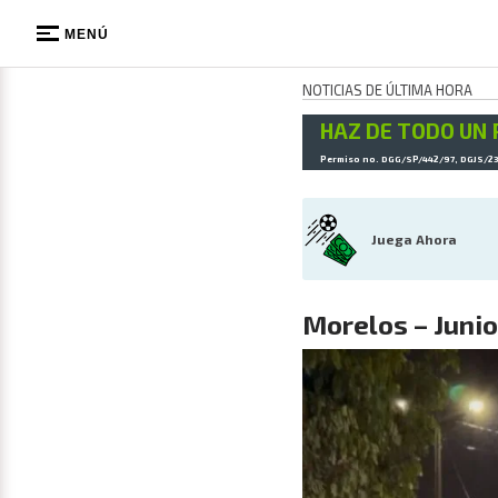
MENÚ
NOTICIAS DE ÚLTIMA HORA
HAZ DE TODO UN 
Permiso no. DGG/SP/442/97, DGJS/2
Juega Ahora
Morelos – Junio