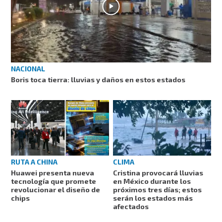
NACIONAL
Boris toca tierra: lluvias y daños en estos estados
RUTA A CHINA
CLIMA
Huawei presenta nueva
Cristina provocará lluvias
tecnología que promete
en México durante los
revolucionar el diseño de
próximos tres días; estos
chips
serán los estados más
afectados