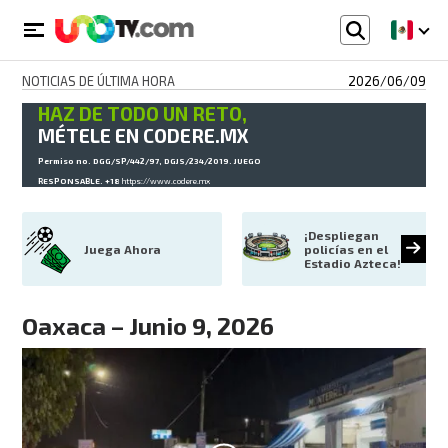
NOTICIAS DE ÚLTIMA HORA
2026/06/09
HAZ DE TODO UN RETO,
MÉTELE EN CODERE.MX
Permiso no. DGG/SP/442/97, DGJS/234/2019. JUEGO
RESPONSABLE. +18
https://www.codere.mx
¡Despliegan 
Juega Ahora
policías en el 
Estadio Azteca!
Oaxaca – Junio 9, 2026