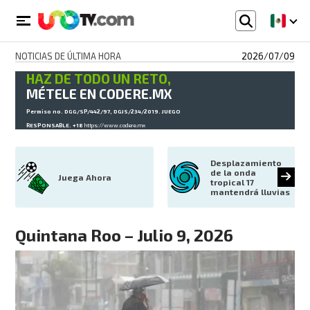
NOTICIAS DE ÚLTIMA HORA
2026/07/09
HAZ DE TODO UN RETO,
MÉTELE EN CODERE.MX
Permiso no. DGG/SP/442/97, DGJS/234/2019. JUEGO
RESPONSABLE. +18
https://www.codere.mx
Desplazamiento 
de la onda 
Juega Ahora
tropical 17 
mantendrá lluvias
Quintana Roo – Julio 9, 2026