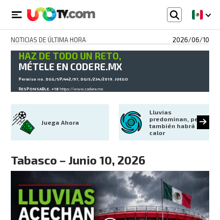
NOTICIAS DE ÚLTIMA HORA
2026/06/10
HAZ DE TODO UN RETO,
MÉTELE EN CODERE.MX
Permiso no. DGG/SP/442/97, DGJS/234/2019. JUEGO
RESPONSABLE. +18
https://www.codere.mx
Lluvias 
predominan, pero 
Juega Ahora
también habrá 
calor
Tabasco – Junio 10, 2026