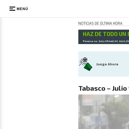
MENÚ
NOTICIAS DE ÚLTIMA HORA
HAZ DE TODO UN 
Permiso no. DGG/SP/442/97, DGJS/2
Juega Ahora
Tabasco – Julio