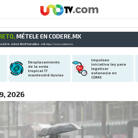
RETO,
MÉTELE EN CODERE.MX
34/2019. JUEGO RESPONSABLE. +18
https://www.codere.mx
Impulsan 
Desplazamiento 
iniciativa ley para 
de la onda 
legalizar 
tropical 17 
eutanasia en 
mantendrá lluvias
CDMX
 9, 2026