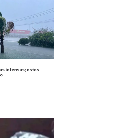
ias intensas; estos
go