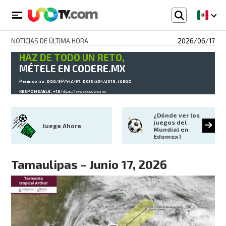
NOTICIAS DE ÚLTIMA HORA
2026/06/17
HAZ DE TODO UN RETO,
MÉTELE EN CODERE.MX
Permiso no. DGG/SP/442/97, DGJS/234/2019. JUEGO
RESPONSABLE. +18
https://www.codere.mx
¿Dónde ver los 
juegos del 
Juega Ahora
Mundial en 
Edomex?
Tamaulipas – Junio 17, 2026