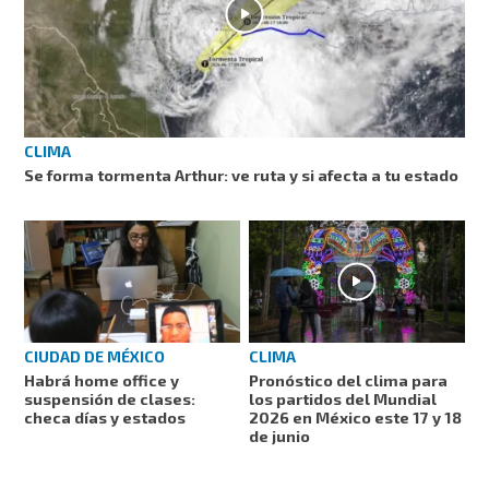
CLIMA
Se forma tormenta Arthur: ve ruta y si afecta a tu estado
CIUDAD DE MÉXICO
CLIMA
Habrá home office y
Pronóstico del clima para
suspensión de clases:
los partidos del Mundial
checa días y estados
2026 en México este 17 y 18
de junio