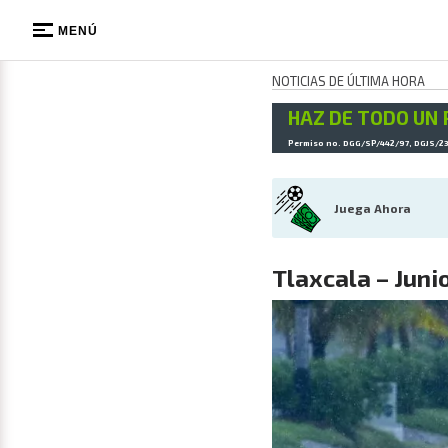
MENÚ
NOTICIAS DE ÚLTIMA HORA
HAZ DE TODO UN 
Permiso no. DGG/SP/442/97, DGJS/2
Juega Ahora
Tlaxcala – Juni