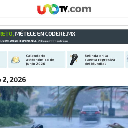
RETO,
MÉTELE EN CODERE.MX
34/2019. JUEGO RESPONSABLE. +18
https://www.codere.mx
Calendario 
Belinda en la 
astronómico de 
cuenta regresiva 
junio 2026
del Mundial
o 2, 2026