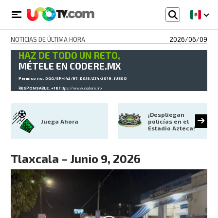
NOTICIAS DE ÚLTIMA HORA
2026/06/09
HAZ DE TODO UN RETO,
MÉTELE EN CODERE.MX
Permiso no. DGG/SP/442/97, DGJS/234/2019. JUEGO
RESPONSABLE. +18
https://www.codere.mx
¡Despliegan 
Juega Ahora
policías en el 
Estadio Azteca!
Tlaxcala – Junio 9, 2026