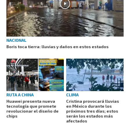
NACIONAL
Boris toca tierra: lluvias y daños en estos estados
RUTA A CHINA
CLIMA
Huawei presenta nueva
Cristina provocará lluvias
tecnología que promete
en México durante los
revolucionar el diseño de
próximos tres días; estos
chips
serán los estados más
afectados