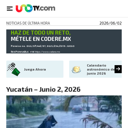
NOTICIAS DE ÚLTIMA HORA
2026/06/02
HAZ DE TODO UN RETO,
MÉTELE EN CODERE.MX
Permiso no. DGG/SP/442/97, DGJS/234/2019. JUEGO
RESPONSABLE. +18
https://www.codere.mx
Calendario 
Juega Ahora
astronómico de 
junio 2026
Yucatán – Junio 2, 2026