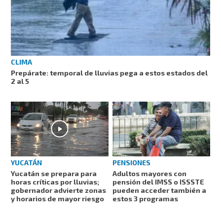
CLIMA
Prepárate: temporal de lluvias pega a estos estados del
2 al 5
YUCATÁN
PENSIONES
Yucatán se prepara para
Adultos mayores con
horas críticas por lluvias;
pensión del IMSS o ISSSTE
gobernador advierte zonas
pueden acceder también a
y horarios de mayor riesgo
estos 3 programas