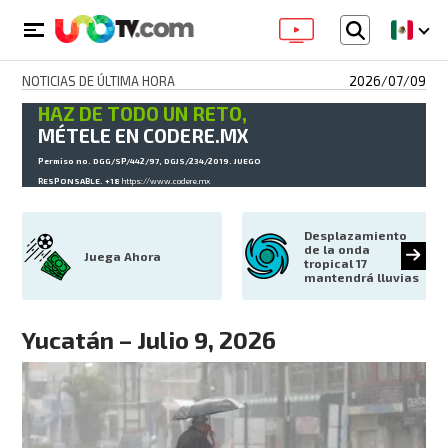
NOTICIAS DE ÚLTIMA HORA
2026/07/09
HAZ DE TODO UN RETO,
MÉTELE EN CODERE.MX
Permiso no. DGG/SP/442/97, DGJS/234/2019. JUEGO
RESPONSABLE. +18
https://www.codere.mx
Desplazamiento 
de la onda 
Juega Ahora
tropical 17 
mantendrá lluvias
Yucatán – Julio 9, 2026