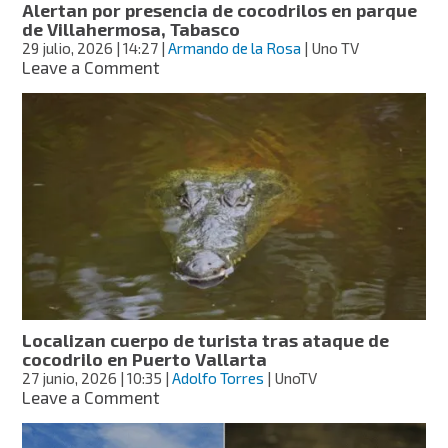
Alertan por presencia de cocodrilos en parque
de Villahermosa, Tabasco
29 julio, 2026
| 14:27
|
Armando de la Rosa
| Uno TV
on
Leave a Comment
Alertan
por
presencia
de
cocodrilos
en
parque
de
Villahermosa,
Tabasco
Localizan cuerpo de turista tras ataque de
cocodrilo en Puerto Vallarta
27 junio, 2026
| 10:35
|
Adolfo Torres
| UnoTV
on
Leave a Comment
Localizan
cuerpo