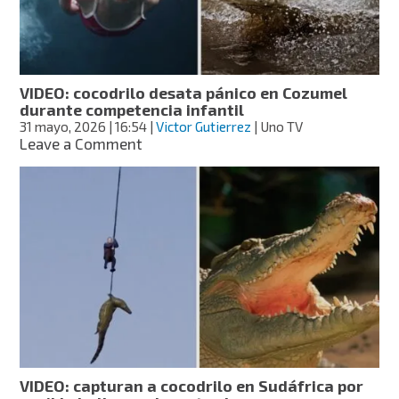
cocodrilo
en
Puerto
Vallarta
VIDEO: cocodrilo desata pánico en Cozumel
durante competencia infantil
31 mayo, 2026
| 16:54
|
Victor Gutierrez
| Uno TV
on
Leave a Comment
VIDEO:
cocodrilo
desata
pánico
en
Cozumel
durante
competencia
infantil
VIDEO: capturan a cocodrilo en Sudáfrica por