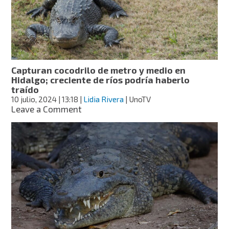
y
lo
ataca
cocodrilo
en
Tampico,
Tamaulipas
Capturan cocodrilo de metro y medio en
Hidalgo; creciente de ríos podría haberlo
traído
10 julio, 2024
| 13:18
|
Lidia Rivera
| UnoTV
on
Leave a Comment
Capturan
cocodrilo
de
metro
y
medio
en
Hidalgo;
creciente
de
ríos