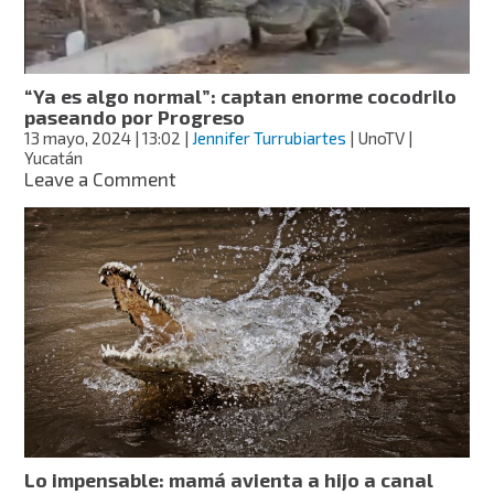
se
salva
de
ser
“Ya es algo normal”: captan enorme cocodrilo
atacado
paseando por Progreso
por
13 mayo, 2024
| 13:02
|
Jennifer Turrubiartes
| UnoTV |
cocodrilos
Yucatán
en
on
Leave a Comment
la
“Ya
Laguna
es
de
algo
las
normal”:
Ilusiones
captan
en
enorme
Tabasco
cocodrilo
paseando
por
Progreso
Lo impensable: mamá avienta a hijo a canal