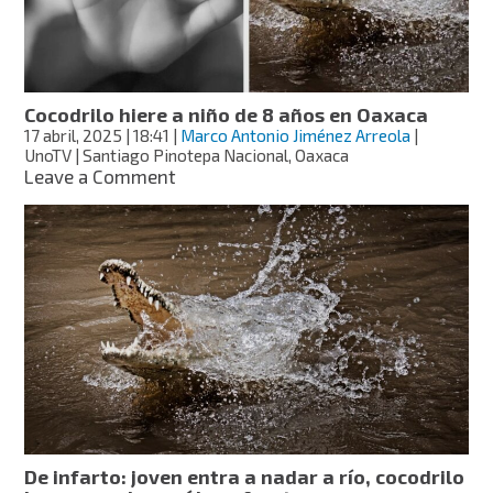
de
Puebla
Cocodrilo hiere a niño de 8 años en Oaxaca
17 abril, 2025
| 18:41
|
Marco Antonio Jiménez Arreola
|
UnoTV | Santiago Pinotepa Nacional, Oaxaca
on
Leave a Comment
Cocodrilo
hiere
a
niño
de
8
años
en
Oaxaca
De infarto: joven entra a nadar a río, cocodrilo