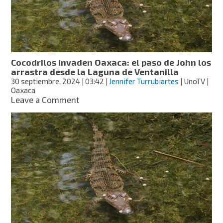
Tlaxcala
Cocodrilos invaden Oaxaca: el paso de John los
arrastra desde la Laguna de Ventanilla
30 septiembre, 2024
| 03:42
|
Jennifer Turrubiartes
| UnoTV |
Oaxaca
on
Leave a Comment
Cocodrilos
invaden
Oaxaca:
el
paso
de
John
los
arrastra
desde
la
Laguna