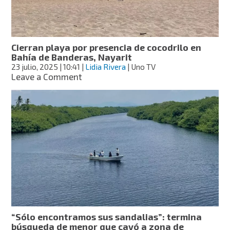
por
un
cocodrilo
en
Cierran playa por presencia de cocodrilo en
Puerto
Bahía de Banderas, Nayarit
Vallarta
23 julio, 2025
| 10:41
|
Lidia Rivera
| Uno TV
on
Leave a Comment
Cierran
playa
por
presencia
de
cocodrilo
en
Bahía
de
Banderas,
Nayarit
“Sólo encontramos sus sandalias”: termina
búsqueda de menor que cayó a zona de