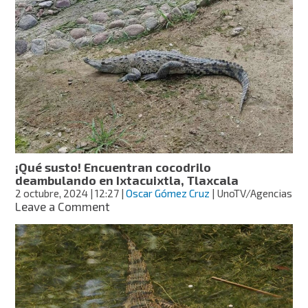
enorme
cocodrilo
paseando
en
la
autopista
Manzanillo-
Colima
¡Qué susto! Encuentran cocodrilo
deambulando en Ixtacuixtla, Tlaxcala
2 octubre, 2024
| 12:27
|
Oscar Gómez Cruz
| UnoTV/Agencias
on
Leave a Comment
¡Qué
susto!
Encuentran
cocodrilo
deambulando
en
Ixtacuixtla,