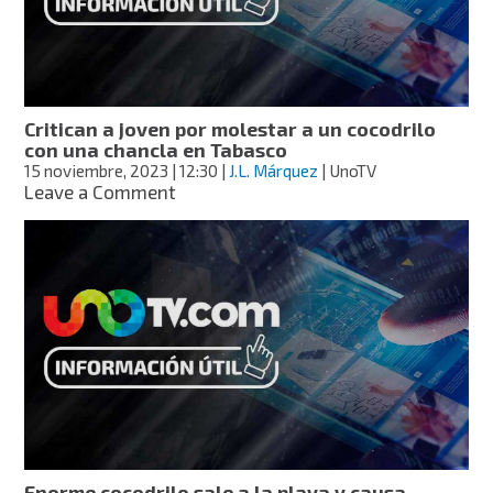
playa
de
Ixtapa
Critican a joven por molestar a un cocodrilo
con una chancla en Tabasco
15 noviembre, 2023
| 12:30
|
J.L. Márquez
| UnoTV
on
Leave a Comment
Critican
a
joven
por
molestar
a
un
cocodrilo
con
una
chancla
en
Tabasco
Enorme cocodrilo sale a la playa y causa