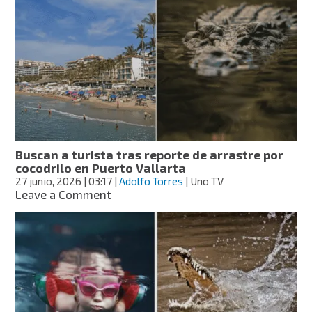
de
turista
tras
ataque
de
cocodrilo
en
Puerto
Vallarta
Buscan a turista tras reporte de arrastre por
cocodrilo en Puerto Vallarta
27 junio, 2026
| 03:17
|
Adolfo Torres
| Uno TV
on
Leave a Comment
Buscan
a
turista
tras
reporte
de
arrastre
por