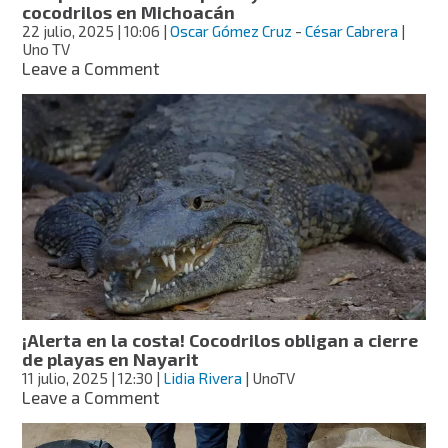
cocodrilos en Michoacán
22 julio, 2025
| 10:06
|
Oscar Gómez Cruz
-
César Cabrera
|
Uno TV
on
Leave a Comment
“Sólo
encontramos
sus
sandalias”:
termina
búsqueda
de
menor
que
cayó
a
zona
de
¡Alerta en la costa! Cocodrilos obligan a cierre
cocodrilos
de playas en Nayarit
en
11 julio, 2025
| 12:30
|
Lidia Rivera
| UnoTV
Michoacán
on
Leave a Comment
¡Alerta
en