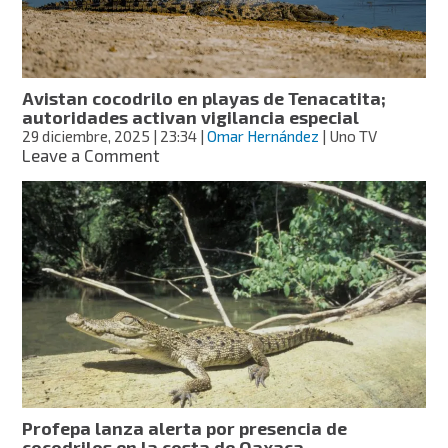
Avistan cocodrilo en playas de Tenacatita;
autoridades activan vigilancia especial
29 diciembre, 2025
| 23:34
|
Omar Hernández
| Uno TV
on
Leave a Comment
Avistan
cocodrilo
en
playas
de
Tenacatita;
autoridades
activan
vigilancia
especial
Profepa lanza alerta por presencia de
cocodrilos en la costa de Oaxaca