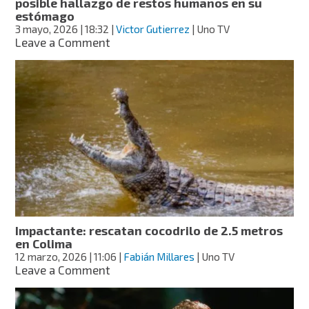
posible hallazgo de restos humanos en su
estómago
3 mayo, 2026
| 18:32
|
Victor Gutierrez
| Uno TV
on
Leave a Comment
VIDEO:
capturan
a
cocodrilo
en
Sudáfrica
por
posible
hallazgo
de
restos
humanos
en
Impactante: rescatan cocodrilo de 2.5 metros
su
en Colima
estómago
12 marzo, 2026
| 11:06
|
Fabián Millares
| Uno TV
on
Leave a Comment
Impactante:
rescatan