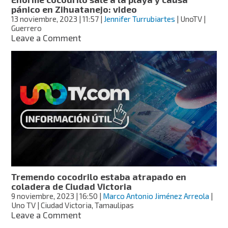
pánico en Zihuatanejo: video
13 noviembre, 2023
| 11:57
|
Jennifer Turrubiartes
| UnoTV |
Guerrero
on
Leave a Comment
Enorme
cocodrilo
sale
a
la
playa
y
causa
pánico
en
Zihuatanejo:
video
Tremendo cocodrilo estaba atrapado en
coladera de Ciudad Victoria
9 noviembre, 2023
| 16:50
|
Marco Antonio Jiménez Arreola
|
Uno TV | Ciudad Victoria, Tamaulipas
on
Leave a Comment
Tremendo