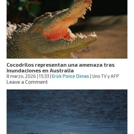
cocodrilo
de
2.5
metros
en
Colima
Cocodrilos representan una amenaza tras
inundaciones en Australia
8 marzo, 2026
| 15:33
|
Erick Ponce Dimas
| Uno TV y AFP
on
Leave a Comment
Cocodrilos
representan
una
amenaza
tras
inundaciones
en
Australia