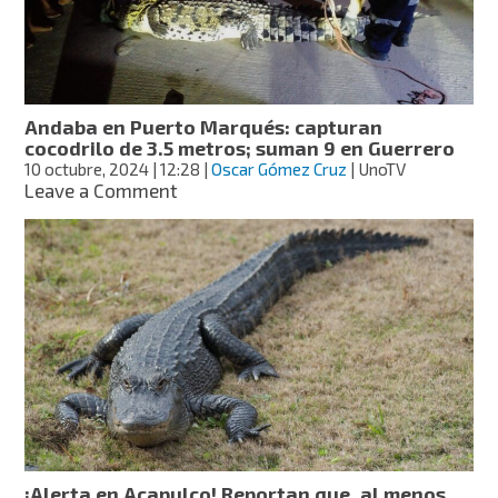
de
Veracruz
y
causa
caos
Andaba en Puerto Marqués: capturan
cocodrilo de 3.5 metros; suman 9 en Guerrero
10 octubre, 2024
| 12:28
|
Oscar Gómez Cruz
| UnoTV
on
Leave a Comment
Andaba
en
Puerto
Marqués:
capturan
cocodrilo
de
3.5
metros;
suman
9
en
Guerrero
¡Alerta en Acapulco! Reportan que, al menos,