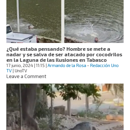
tras
escapar
en
la
Laguna
de
las
Ilusiones
¿Qué estaba pensando? Hombre se mete a
nadar y se salva de ser atacado por cocodrilos
en la Laguna de las Ilusiones en Tabasco
17 junio, 2024
| 11:15
|
Armando de la Rosa
-
Redacción Uno
TV
| UnoTV
on
Leave a Comment
¿Qué
estaba
pensando?
Hombre
se
mete
a
nadar
y