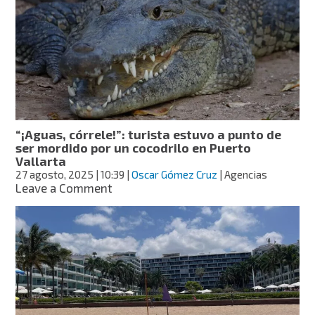
deambulaba
en
zona
de
Las
Palmitas,
en
Manzanillo
“¡Aguas, córrele!”: turista estuvo a punto de
ser mordido por un cocodrilo en Puerto
Vallarta
27 agosto, 2025
| 10:39
|
Oscar Gómez Cruz
| Agencias
on
Leave a Comment
“¡Aguas,
córrele!”:
turista
estuvo
a
punto
de
ser
mordido