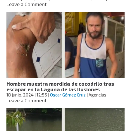
on
Leave a Comment
UnoTV
localiza
a
hombre
atacado
por
cocodrilos
en
Villahermosa;
su
familia
lo
reconoció
Hombre muestra mordida de cocodrilo tras
tras
escapar en la Laguna de las Ilusiones
video
18 junio, 2024
| 12:55
|
Oscar Gómez Cruz
| Agencias
viral
on
Leave a Comment
Hombre
muestra
mordida
de
cocodrilo