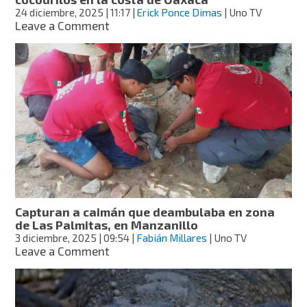
24 diciembre, 2025
| 11:17
|
Erick Ponce Dimas
| Uno TV
on
Leave a Comment
Profepa
lanza
alerta
por
presencia
de
cocodrilos
en
la
costa
de
Oaxaca
Capturan a caimán que deambulaba en zona
de Las Palmitas, en Manzanillo
3 diciembre, 2025
| 09:54
|
Fabián Millares
| Uno TV
on
Leave a Comment
Capturan
a
caimán
que