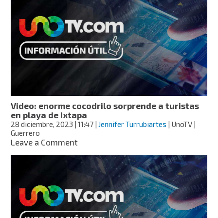
Cuautitlán
Izcalli?
Esto
es
lo
que
se
sabe
acerca
del
operativo
Video: enorme cocodrilo sorprende a turistas
para
en playa de Ixtapa
resguardarlo
28 diciembre, 2023
| 11:47
|
Jennifer Turrubiartes
| UnoTV |
Guerrero
on
Leave a Comment
Video:
enorme
cocodrilo
sorprende
a
turistas
en