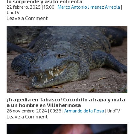
lo sorprende y así lo enfrenta
22 febrero, 2025
| 15:00
|
Marco Antonio Jiménez Arreola
|
UnoTV
on
Leave a Comment
De
infarto:
joven
entra
a
nadar
a
río,
cocodrilo
lo
sorprende
y
así
¡Tragedia en Tabasco! Cocodrilo atrapa y mata
lo
a un hombre en Villahermosa
enfrenta
26 noviembre, 2024
| 09:26
|
Armando de la Rosa
| UnoTV
on
Leave a Comment
¡Tragedia
en