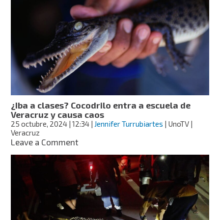
Tabasco!
Cocodrilo
atrapa
y
mata
a
un
hombre
en
Villahermosa
¿Iba a clases? Cocodrilo entra a escuela de
Veracruz y causa caos
25 octubre, 2024
| 12:34
|
Jennifer Turrubiartes
| UnoTV |
Veracruz
on
Leave a Comment
¿Iba
a
clases?
Cocodrilo
entra
a
escuela