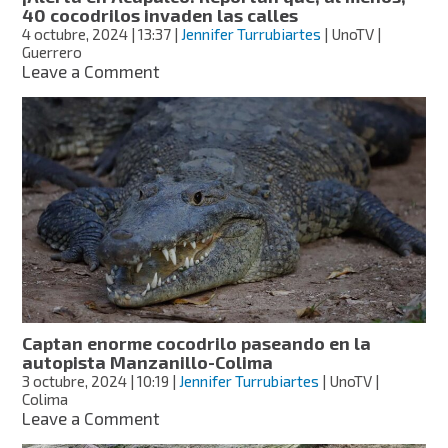
40 cocodrilos invaden las calles
4 octubre, 2024
| 13:37
|
Jennifer Turrubiartes
| UnoTV |
Guerrero
on
Leave a Comment
¡Alerta
en
Acapulco!
Reportan
que,
al
menos,
40
cocodrilos
invaden
las
calles
Captan enorme cocodrilo paseando en la
autopista Manzanillo-Colima
3 octubre, 2024
| 10:19
|
Jennifer Turrubiartes
| UnoTV |
Colima
on
Leave a Comment
Captan