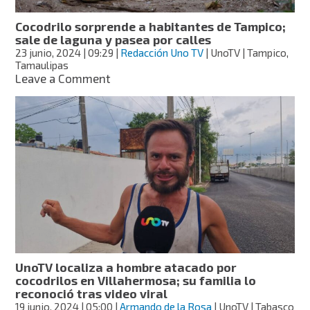
podría
haberlo
Cocodrilo sorprende a habitantes de Tampico;
traído
sale de laguna y pasea por calles
23 junio, 2024
| 09:29
|
Redacción Uno TV
| UnoTV | Tampico,
Tamaulipas
on
Leave a Comment
Cocodrilo
sorprende
a
habitantes
de
Tampico;
sale
de
laguna
y
pasea
por
calles
UnoTV localiza a hombre atacado por
cocodrilos en Villahermosa; su familia lo
reconoció tras video viral
19 junio, 2024
| 05:00
|
Armando de la Rosa
| UnoTV | Tabasco