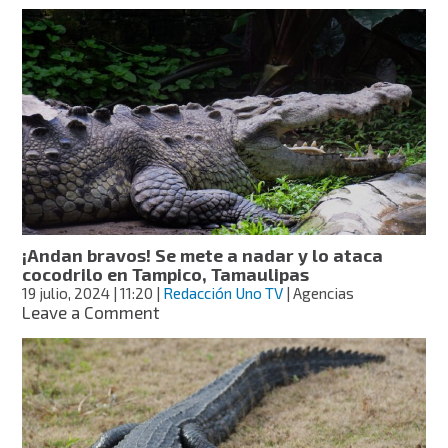
No
era
cierto:
“Juancho”,
famoso
cocodrilo
en
Progreso,
Yucatán,
no
murió
¡Andan bravos! Se mete a nadar y lo ataca
cocodrilo en Tampico, Tamaulipas
19 julio, 2024
| 11:20
|
Redacción Uno TV
| Agencias
on
Leave a Comment
¡Andan
bravos!
Se
mete
a
nadar