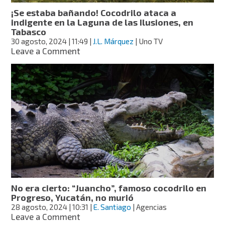
de
¡Se estaba bañando! Cocodrilo ataca a
Ventanilla
indigente en la Laguna de las Ilusiones, en
Tabasco
30 agosto, 2024
| 11:49
|
J.L. Márquez
| Uno TV
on
Leave a Comment
¡Se
estaba
bañando!
Cocodrilo
ataca
a
indigente
en
la
Laguna
de
las
Ilusiones,
No era cierto: “Juancho”, famoso cocodrilo en
en
Progreso, Yucatán, no murió
Tabasco
28 agosto, 2024
| 10:31
|
E. Santiago
| Agencias
on
Leave a Comment