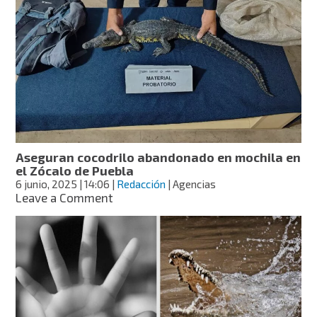
la
costa!
Cocodrilos
obligan
a
cierre
de
playas
en
Nayarit
Aseguran cocodrilo abandonado en mochila en
el Zócalo de Puebla
6 junio, 2025
| 14:06
|
Redacción
| Agencias
on
Leave a Comment
Aseguran
cocodrilo
abandonado
en
mochila
en
el
Zócalo