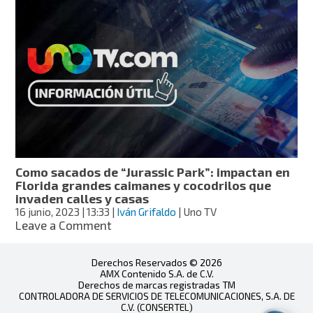
cocodrilo
estaba
atrapado
en
coladera
de
Ciudad
Victoria
Como sacados de “Jurassic Park”: impactan en
Florida grandes caimanes y cocodrilos que
invaden calles y casas
16 junio, 2023
| 13:33
|
Iván Grifaldo
| Uno TV
on
Leave a Comment
Como
sacados
Derechos Reservados © 2026
de
AMX Contenido S.A. de C.V.
“Jurassic
Derechos de marcas registradas TM
Park”:
CONTROLADORA DE SERVICIOS DE TELECOMUNICACIONES, S.A. DE
impactan
C.V. (CONSERTEL)