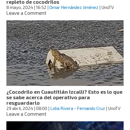
repleto de cocodrilos
8 mayo, 2024
| 16:52
|
Omar Hernández Jiménez
| UnoTV
on
Leave a Comment
Lo
impensable:
mamá
avienta
a
hijo
a
canal
repleto
de
cocodrilos
¿Cocodrilo en Cuautitlán Izcalli? Esto es lo que
se sabe acerca del operativo para
resguardarlo
29 abril, 2024
| 08:00
|
Lidia Rivera
-
Fernando Cruz
| UnoTV
on
Leave a Comment
¿Cocodrilo
en