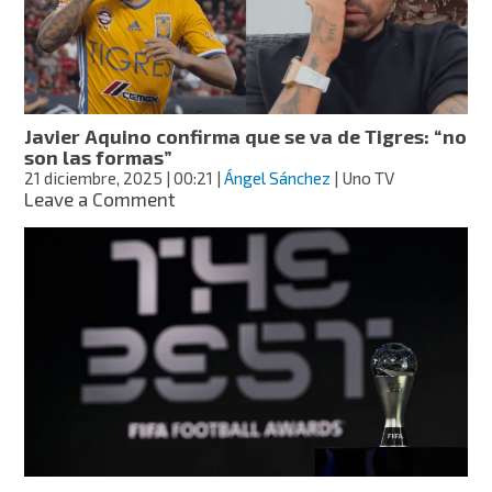
el
favorito
a
campeón
en
la
Javier Aquino confirma que se va de Tigres: “no
Liga
son las formas”
MX,
21 diciembre, 2025
| 00:21
|
Ángel Sánchez
| Uno TV
según
on
Leave a Comment
la
Javier
IA
Aquino
confirma
que
se
va
de
Tigres:
“no
son
las
formas”