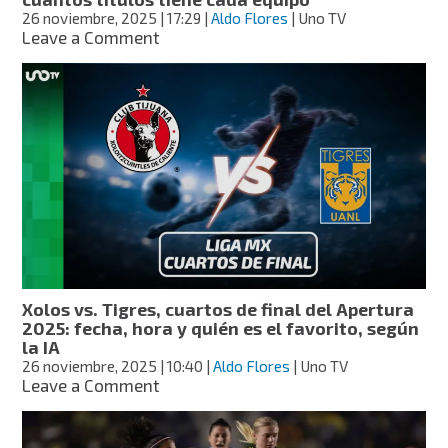
semifinales
26 noviembre, 2025
| 17:29
|
Aldo Flores
| Uno TV
on
Leave a Comment
Liguilla
2025:
quién
puede
ser
campeón
y
cuántos
títulos
tiene
cada
equipo
Xolos vs. Tigres, cuartos de final del Apertura
2025: fecha, hora y quién es el favorito, según
la IA
26 noviembre, 2025
| 10:40
|
Aldo Flores
| Uno TV
on
Leave a Comment
Xolos
vs.
Tigres,