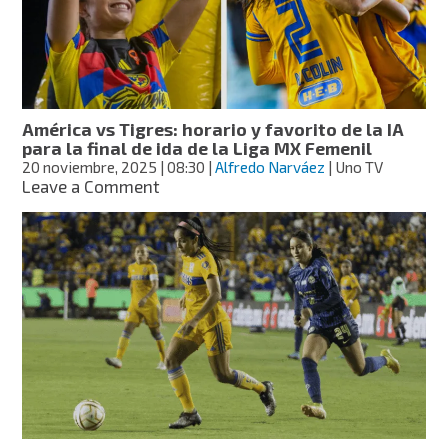
dónde
ver
en
vivo
y
quién
América vs Tigres: horario y favorito de la IA
es
para la final de ida de la Liga MX Femenil
favorito
20 noviembre, 2025
| 08:30
|
Alfredo Narváez
| Uno TV
según
on
Leave a Comment
la
América
IA
vs
Tigres:
horario
y
favorito
de
la
IA
para
la
final
de