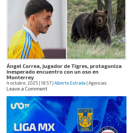
Culiacán
exjugador
de
básicas
de
Tigres
por
asesinato
de
agentes
de
Ángel Correa, jugador de Tigres, protagoniza
Tránsito
inesperado encuentro con un oso en
Monterrey
4 octubre, 2025
| 18:57
|
Alberto Estrada
| Agencias
on
Leave a Comment
Ángel
Correa,
jugador
de
Tigres,
protagoniza
inesperado