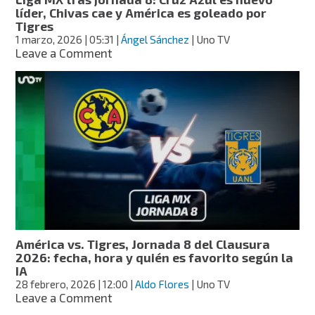
con
líder, Chivas cae y América es goleado por
el
Tigres
Clásico
1 marzo, 2026
| 05:31
|
Ángel Sánchez
| Uno TV
Regio
on
Leave a Comment
Liga
MX
tras
jornada
8:
Cruz
Azul
es
nuevo
líder,
Chivas
cae
y
América vs. Tigres, Jornada 8 del Clausura
América
2026: fecha, hora y quién es favorito según la
es
IA
goleado
28 febrero, 2026
| 12:00
|
Aldo Flores
| Uno TV
por
on
Leave a Comment
Tigres
América