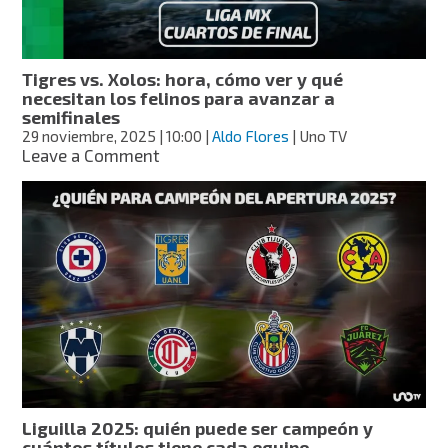
vs
Cruz
Azul,
días
Tigres vs. Xolos: hora, cómo ver y qué
y
necesitan los felinos para avanzar a
horas
semifinales
probables
29 noviembre, 2025
| 10:00
|
Aldo Flores
| Uno TV
on
Leave a Comment
Tigres
vs.
Xolos:
hora,
cómo
ver
y
qué
necesitan
los
felinos
para
avanzar
Liguilla 2025: quién puede ser campeón y
a
cuántos títulos tiene cada equipo