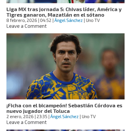
Santos,
Liga MX tras jornada 5: Chivas líder, América y
el
Tigres ganaron, Mazatlán en el sótano
último
8 febrero, 2026
| 04:52
|
Ángel Sánchez
| Uno TV
on
Leave a Comment
Liga
MX
tras
jornada
5:
Chivas
líder,
América
y
Tigres
ganaron,
Mazatlán
en
¡Ficha con el bicampeón! Sebastián Córdova es
el
nuevo jugador del Toluca
sótano
2 enero, 2026
| 23:35
|
Ángel Sánchez
| Uno TV
on
Leave a Comment
¡Ficha