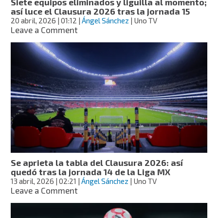
Siete equipos eliminados y liguilla al momento;
los
así luce el Clausura 2026 tras la jornada 15
Cuartos
20 abril, 2026
| 01:12
|
Ángel Sánchez
| Uno TV
de
on
Leave a Comment
Final
Siete
equipos
eliminados
y
liguilla
al
momento;
así
luce
el
Clausura
2026
tras
Se aprieta la tabla del Clausura 2026: así
la
quedó tras la jornada 14 de la Liga MX
jornada
13 abril, 2026
| 02:21
|
Ángel Sánchez
| Uno TV
15
on
Leave a Comment
Se
aprieta