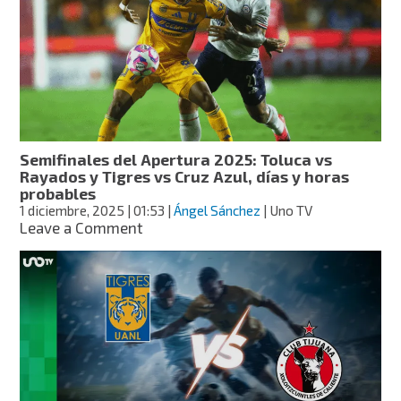
fechas
y
horarios
para
las
semifinales
del
Apertura
2025:
Semifinales del Apertura 2025: Toluca vs
favoritos,
Rayados y Tigres vs Cruz Azul, días y horas
según
probables
la
1 diciembre, 2025
| 01:53
|
Ángel Sánchez
| Uno TV
IA
on
Leave a Comment
Semifinales
del
Apertura
2025:
Toluca
vs
Rayados
y
Tigres