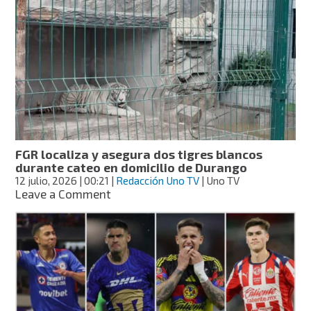
tigre
blanco
entre
cuatro
nuevas
crías
en
un
zoológico
de
Cuba
FGR localiza y asegura dos tigres blancos
durante cateo en domicilio de Durango
12 julio, 2026
| 00:21
|
Redacción Uno TV
| Uno TV
on
Leave a Comment
FGR
localiza
y
asegura
dos
tigres
blancos
durante