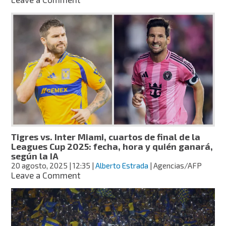
1
Pumas
del
vs.
Apertura
Tigres,
2025
J9
Apertura
2025:
fecha,
hora
y
quién
ganará
según
la
Tigres vs. Inter Miami, cuartos de final de la
IA
Leagues Cup 2025: fecha, hora y quién ganará,
según la IA
20 agosto, 2025
| 12:35
|
Alberto Estrada
| Agencias/AFP
on
Leave a Comment
Tigres
vs.
Inter
Miami,
cuartos