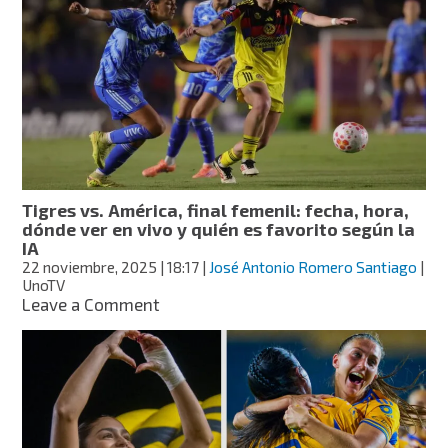
cuartos
de
final
del
Apertura
2025:
fecha,
hora
y
quién
Tigres vs. América, final femenil: fecha, hora,
es
dónde ver en vivo y quién es favorito según la
el
IA
favorito,
22 noviembre, 2025
| 18:17
|
José Antonio Romero Santiago
|
según
UnoTV
la
on
Leave a Comment
IA
Tigres
vs.
América,
final
femenil:
fecha,
hora,