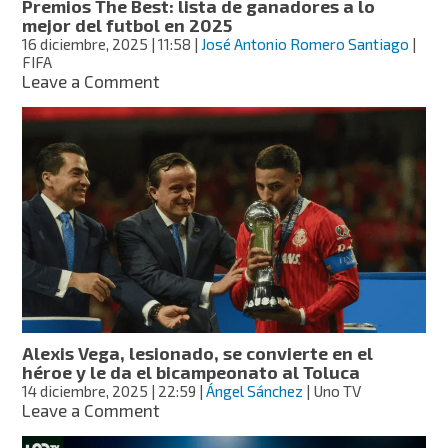
Premios The Best: lista de ganadores a lo
mejor del futbol en 2025
16 diciembre, 2025
| 11:58
|
José Antonio Romero Santiago
|
FIFA
on
Leave a Comment
Premios
The
Best:
lista
de
ganadores
a
lo
mejor
del
futbol
en
2025
Alexis Vega, lesionado, se convierte en el
héroe y le da el bicampeonato al Toluca
14 diciembre, 2025
| 22:59
|
Ángel Sánchez
| Uno TV
on
Leave a Comment
Alexis