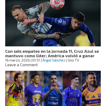
la
tabla
del
Clausura
2026:
así
quedó
tras
la
jornada
14
Con seis empates en la jornada 11, Cruz Azul se
de
mantuvo como líder; América volvió a ganar
la
16 marzo, 2026
| 01:51
|
Ángel Sánchez
| Uno TV
Liga
on
Leave a Comment
MX
Con
seis
empates
en
la
jornada
11,
Cruz