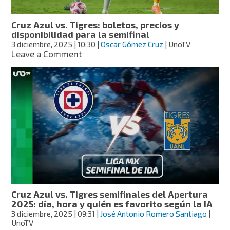
el
título
Cruz Azul vs. Tigres: boletos, precios y
de
disponibilidad para la semifinal
la
3 diciembre, 2025
| 10:30
|
Oscar Gómez Cruz
| UnoTV
Liga
on
Leave a Comment
MX
Cruz
Azul
vs.
Tigres:
boletos,
precios
y
disponibilidad
para
la
semifinal
Cruz Azul vs. Tigres semifinales del Apertura
2025: día, hora y quién es favorito según la IA
3 diciembre, 2025
| 09:31
|
José Antonio Romero Santiago
|
UnoTV