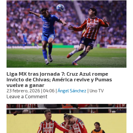
vs.
Tigres,
Jornada
8
del
Clausura
2026:
fecha,
hora
y
quién
es
Liga MX tras jornada 7: Cruz Azul rompe
favorito
invicto de Chivas; América revive y Pumas
según
vuelve a ganar
la
23 febrero, 2026
| 04:06
|
Ángel Sánchez
| Uno TV
IA
on
Leave a Comment
Liga
MX
tras
jornada
7:
Cruz