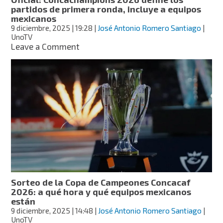
ida
partidos de primera ronda, incluye a equipos
del
mexicanos
Apertura
9 diciembre, 2025
| 19:28
|
José Antonio Romero Santiago
|
2025
UnoTV
on
Leave a Comment
Oficial:
Concachampions
2026
define
los
partidos
de
primera
ronda,
incluye
a
equipos
mexicanos
Sorteo de la Copa de Campeones Concacaf
2026: a qué hora y qué equipos mexicanos
están
9 diciembre, 2025
| 14:48
|
José Antonio Romero Santiago
|
UnoTV