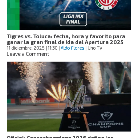
Apertura
2025:
hora
y
quién
será
Tigres vs. Toluca: fecha, hora y favorito para
campeón,
ganar la gran final de ida del Apertura 2025
según
11 diciembre, 2025
| 11:30
|
Aldo Flores
| Uno TV
la
on
Leave a Comment
IA
Tigres
vs.
Toluca:
fecha,
hora
y
favorito
para
ganar
la
gran
final
de
Oficial: Concachampions 2026 define los