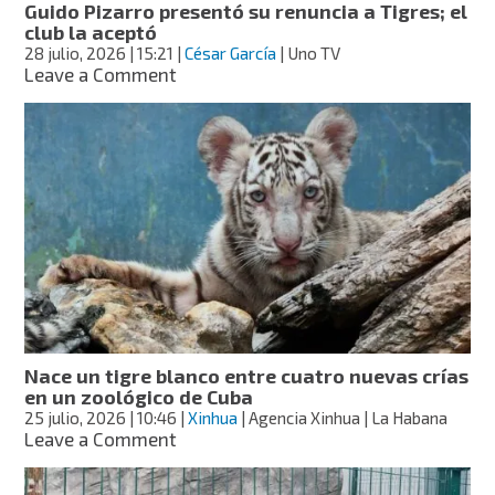
Guido Pizarro presentó su renuncia a Tigres; el
club la aceptó
28 julio, 2026
| 15:21
|
César García
| Uno TV
on
Leave a Comment
Guido
Pizarro
presentó
su
renuncia
a
Tigres;
el
club
la
aceptó
Nace un tigre blanco entre cuatro nuevas crías
en un zoológico de Cuba
25 julio, 2026
| 10:46
|
Xinhua
| Agencia Xinhua | La Habana
on
Leave a Comment
Nace
un