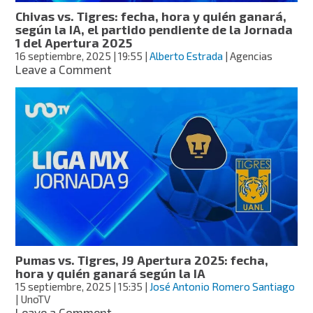
quién
Chivas vs. Tigres: fecha, hora y quién ganará,
ganará,
según la IA, el partido pendiente de la Jornada
según
1 del Apertura 2025
la
16 septiembre, 2025
| 19:55
|
Alberto Estrada
| Agencias
IA
on
Leave a Comment
Chivas
vs.
Tigres:
fecha,
hora
y
quién
ganará,
según
la
IA,
el
partido
Pumas vs. Tigres, J9 Apertura 2025: fecha,
pendiente
hora y quién ganará según la IA
de
15 septiembre, 2025
| 15:35
|
José Antonio Romero Santiago
la
| UnoTV
Jornada
on
Leave a Comment