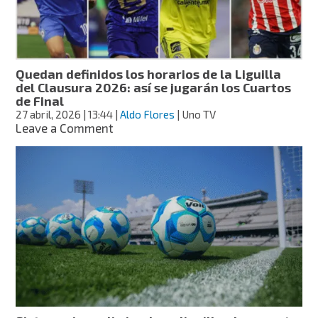
cateo
en
domicilio
de
Durango
Quedan definidos los horarios de la Liguilla
del Clausura 2026: así se jugarán los Cuartos
de Final
27 abril, 2026
| 13:44
|
Aldo Flores
| Uno TV
on
Leave a Comment
Quedan
definidos
los
horarios
de
la
Liguilla
del
Clausura
2026:
así
se
jugarán