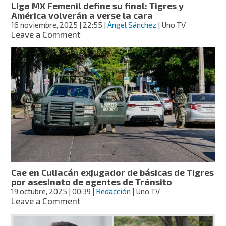
Liga MX Femenil define su final: Tigres y
ida
América volverán a verse la cara
de
16 noviembre, 2025
| 22:55
|
Ángel Sánchez
| Uno TV
la
on
Leave a Comment
Liga
Liga
MX
MX
Femenil
Femenil
define
su
final:
Tigres
y
América
volverán
a
verse
la
Cae en Culiacán exjugador de básicas de Tigres
cara
por asesinato de agentes de Tránsito
19 octubre, 2025
| 00:39
|
Redacción
| Uno TV
on
Leave a Comment
Cae
en