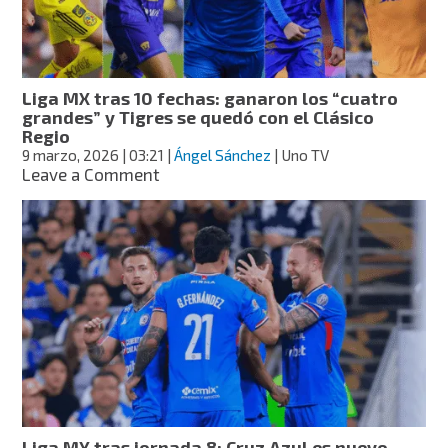
Azul
se
mantuvo
como
líder;
Liga MX tras 10 fechas: ganaron los “cuatro
América
grandes” y Tigres se quedó con el Clásico
volvió
Regio
a
9 marzo, 2026
| 03:21
|
Ángel Sánchez
| Uno TV
ganar
on
Leave a Comment
Liga
MX
tras
10
fechas:
ganaron
los
“cuatro
grandes”
y
Tigres
se
quedó
Liga MX tras jornada 8: Cruz Azul es nuevo