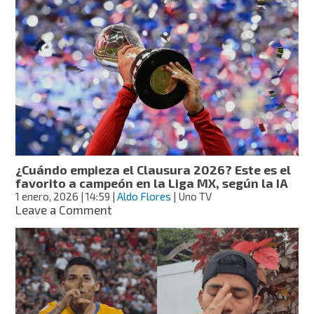
con
el
bicampeón!
Sebastián
Córdova
es
nuevo
jugador
del
Toluca
¿Cuándo empieza el Clausura 2026? Este es el
favorito a campeón en la Liga MX, según la IA
1 enero, 2026
| 14:59
|
Aldo Flores
| Uno TV
on
Leave a Comment
¿Cuándo
empieza
el
Clausura
2026?
Este
es