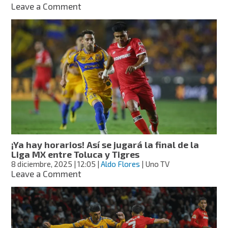
on
Leave a Comment
Sorteo
de
la
Copa
de
Campeones
Concacaf
2026:
a
qué
hora
y
qué
¡Ya hay horarios! Así se jugará la final de la
equipos
Liga MX entre Toluca y Tigres
mexicanos
8 diciembre, 2025
| 12:05
|
Aldo Flores
| Uno TV
están
on
Leave a Comment
¡Ya
hay
horarios!
Así
se