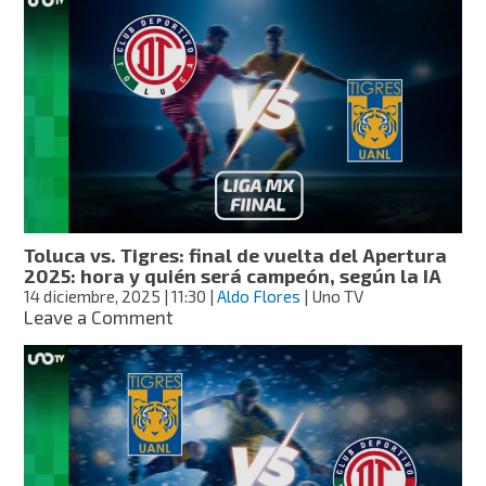
Vega,
lesionado,
se
convierte
en
el
héroe
y
le
da
el
bicampeonato
Toluca vs. Tigres: final de vuelta del Apertura
al
2025: hora y quién será campeón, según la IA
Toluca
14 diciembre, 2025
| 11:30
|
Aldo Flores
| Uno TV
on
Leave a Comment
Toluca
vs.
Tigres:
final
de
vuelta
del