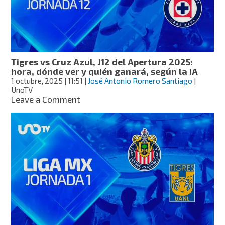
encuentro
con
un
oso
en
Monterrey
Tigres vs Cruz Azul, J12 del Apertura 2025:
hora, dónde ver y quién ganará, según la IA
1 octubre, 2025
| 11:51
|
José Antonio Romero Santiago
|
UnoTV
on
Leave a Comment
Tigres
vs
Cruz
Azul,
J12
del
Apertura
2025:
hora,
dónde
ver
y