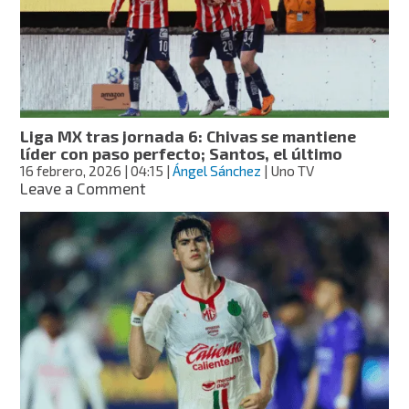
Azul
rompe
invicto
de
Chivas;
América
revive
Liga MX tras jornada 6: Chivas se mantiene
y
líder con paso perfecto; Santos, el último
Pumas
16 febrero, 2026
| 04:15
|
Ángel Sánchez
| Uno TV
vuelve
on
Leave a Comment
a
Liga
ganar
MX
tras
jornada
6:
Chivas
se
mantiene
líder
con
paso
perfecto;