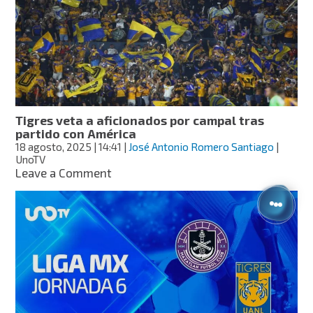
de
final
de
la
Leagues
Cup
2025:
fecha,
Tigres veta a aficionados por campal tras
hora
partido con América
y
18 agosto, 2025
| 14:41
|
José Antonio Romero Santiago
|
quién
UnoTV
ganará,
on
Leave a Comment
según
Tigres
la
veta
IA
a
aficionados
por
campal
tras
partido
con
América