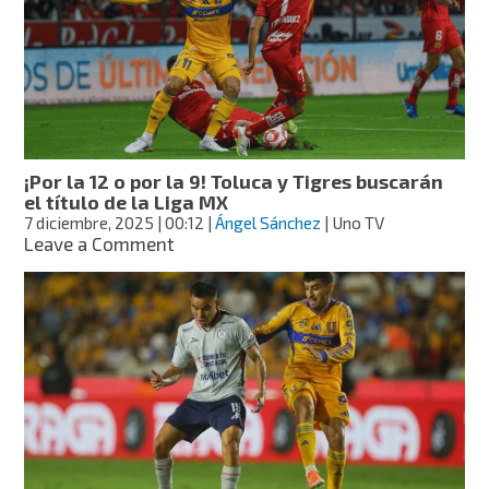
jugará
la
final
de
la
Liga
MX
entre
¡Por la 12 o por la 9! Toluca y Tigres buscarán
Toluca
el título de la Liga MX
y
7 diciembre, 2025
| 00:12
|
Ángel Sánchez
| Uno TV
Tigres
on
Leave a Comment
¡Por
la
12
o
por
la
9!
Toluca
y
Tigres
buscarán