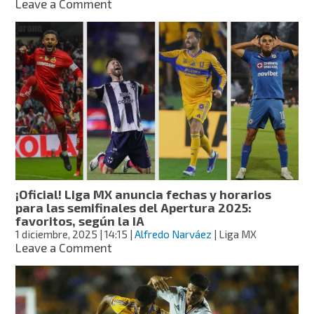
on
Leave a Comment
Cruz
Azul
vs.
Tigres
semifinales
del
Apertura
2025:
día,
hora
y
quién
es
¡Oficial! Liga MX anuncia fechas y horarios
favorito
para las semifinales del Apertura 2025:
según
favoritos, según la IA
la
1 diciembre, 2025
| 14:15
|
Alfredo Narváez
| Liga MX
IA
on
Leave a Comment
¡Oficial!
Liga
MX
anuncia