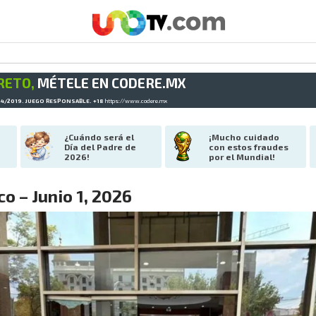
RETO,
MÉTELE EN CODERE.MX
34/2019. JUEGO RESPONSABLE. +18
https://www.codere.mx
¿Cuándo será el 
¡Mucho cuidado 
Día del Padre de 
con estos fraudes 
2026!
por el Mundial!
o – Junio 1, 2026