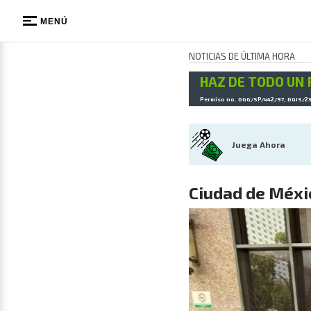
MENÚ
NOTICIAS DE ÚLTIMA HORA
HAZ DE TODO UN 
Permiso no. DGG/SP/442/97, DGJS/2
Juega Ahora
Ciudad de Méxic