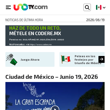
NOTICIAS DE ÚLTIMA HORA
2026/06/19
HAZ DE TODO UN RETO,
MÉTELE EN CODERE.MX
Permiso no. DGG/SP/442/97, DGJS/234/2019. JUEGO
RESPONSABLE. +18
https://www.codere.mx
Peleas en los 
Juega Ahora
festejos por 
triunfo de México
Ciudad de México – Junio 19, 2026