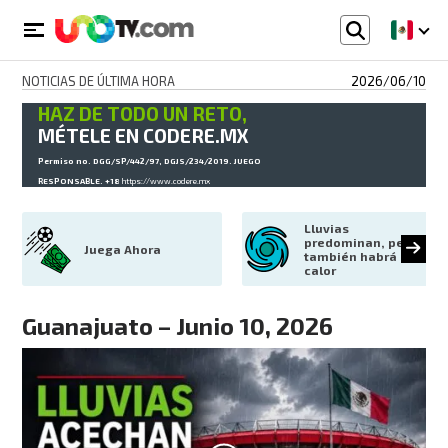
NOTICIAS DE ÚLTIMA HORA
2026/06/10
HAZ DE TODO UN RETO,
MÉTELE EN CODERE.MX
Permiso no. DGG/SP/442/97, DGJS/234/2019. JUEGO
RESPONSABLE. +18
https://www.codere.mx
Lluvias 
predominan, pero 
Juega Ahora
también habrá 
calor
Guanajuato – Junio 10, 2026