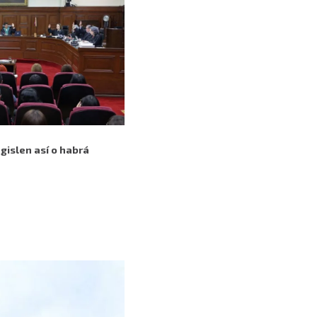
egislen así o habrá