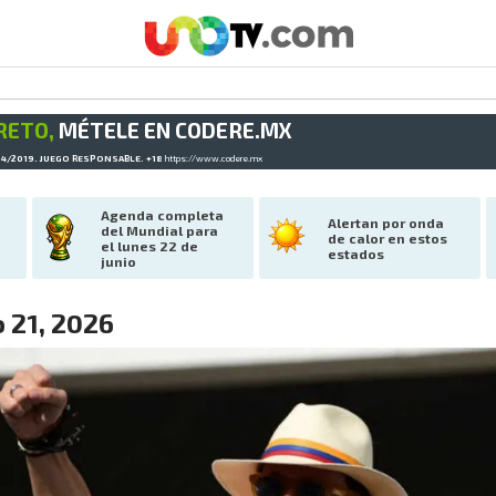
RETO,
MÉTELE EN CODERE.MX
34/2019. JUEGO RESPONSABLE. +18
https://www.codere.mx
Agenda completa 
Alertan por onda 
del Mundial para 
de calor en estos 
el lunes 22 de 
estados
junio
o 21, 2026