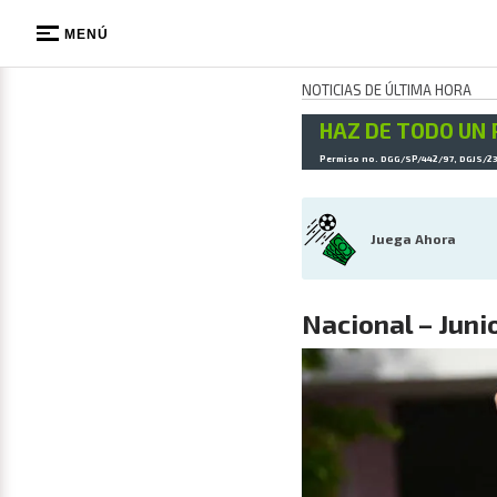
MENÚ
NOTICIAS DE ÚLTIMA HORA
HAZ DE TODO UN 
Permiso no. DGG/SP/442/97, DGJS/2
Juega Ahora
Nacional – Juni