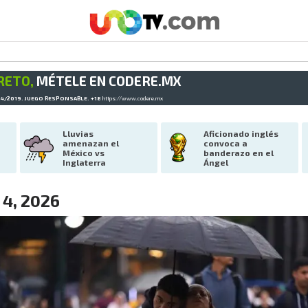
RETO,
MÉTELE EN CODERE.MX
34/2019. JUEGO RESPONSABLE. +18
https://www.codere.mx
Lluvias 
Aficionado inglés 
amenazan el 
convoca a 
México vs 
banderazo en el 
Inglaterra
Ángel
 4, 2026