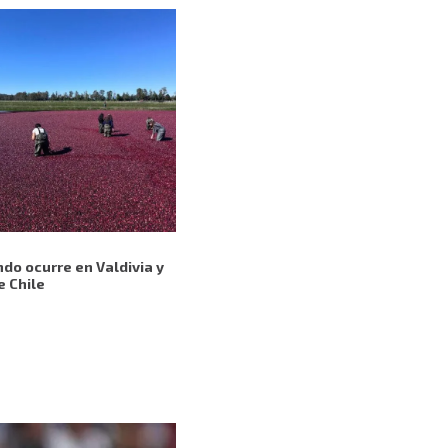
do ocurre en Valdivia y
e Chile