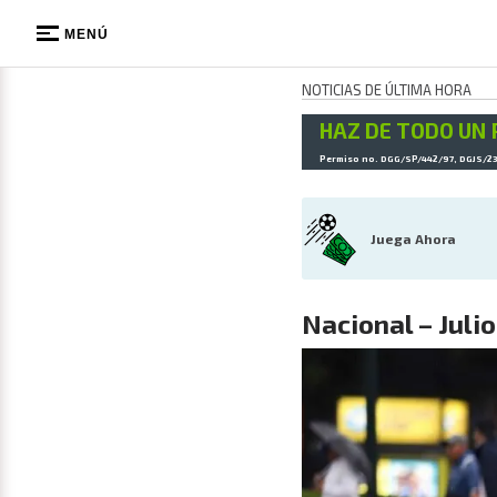
MENÚ
NOTICIAS DE ÚLTIMA HORA
HAZ DE TODO UN 
Permiso no. DGG/SP/442/97, DGJS/2
Juega Ahora
Nacional – Julio