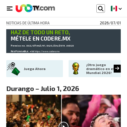
NOTICIAS DE ÚLTIMA HORA
2026/07/01
HAZ DE TODO UN RETO,
MÉTELE EN CODERE.MX
Permiso no. DGG/SP/442/97, DGJS/234/2019. JUEGO
RESPONSABLE. +18
https://www.codere.mx
¡Otro juego 
Juega Ahora
dramático en el 
Mundial 2026!
Durango – Julio 1, 2026