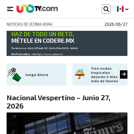
NOTICIAS DE ÚLTIMA HORA
2026/06/27
HAZ DE TODO UN RETO,
MÉTELE EN CODERE.MX
Permiso no. DGG/SP/442/97, DGJS/234/2019. JUEGO
RESPONSABLE. +18
https://www.codere.mx
Tres ondas 
tropicales 
Juega Ahora
dejarán 5 días 
más de lluvias
Nacional Vespertino – Junio 27,
2026