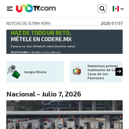
NOTICIAS DE ÚLTIMA HORA
2026/07/07
HAZ DE TODO UN RETO,
MÉTELE EN CODERE.MX
Permiso no. DGG/SP/442/97, DGJS/234/2019. JUEGO
RESPONSABLE. +18
https://www.codere.mx
Habemus primer 
habitante de La 
Juega Ahora
Casa de los 
Famosos
Nacional – Julio 7, 2026